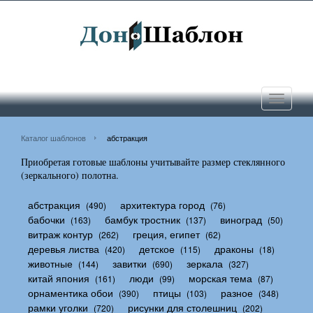
Toggle
navigati
Каталог шаблонов
абстракция
Приобретая готовые шаблоны учитывайте размер стеклянного
(зеркального) полотна.
абстракция
архитектура город
(490)
(76)
бабочки
бамбук тростник
виноград
(163)
(137)
(50)
витраж контур
греция, египет
(262)
(62)
деревья листва
детское
драконы
(420)
(115)
(18)
животные
завитки
зеркала
(144)
(690)
(327)
китай япония
люди
морская тема
(161)
(99)
(87)
орнаментика обои
птицы
разное
(390)
(103)
(348)
рамки уголки
рисунки для столешниц
(720)
(202)