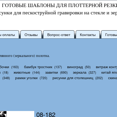
ГОТОВЫЕ ШАБЛОНЫ ДЛЯ ПЛОТТЕРНОЙ РЕЗК
сунки для пескоструйной гравировки на стекле и зе
ы оплаты
Отзывы
Вопрос-ответ
Контакты
Готов
янного (зеркального) полотна.
бочки
бамбук тростник
виноград
витраж конт
(163)
(137)
(50)
ы
животные
завитки
зеркала
китай яп
(18)
(144)
(690)
(327)
е
рамки уголки
рисунки для столешниц
скин
(348)
(720)
(202)
08-182