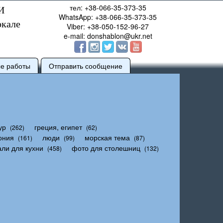
тел: +38-066-35-373-35
И
WhatsApp: +38-066-35-373-35
ркале
Viber: +38-050-152-96-27
e-mail: donshablon@ukr.net
ые работы
Отправить сообщение
ур
греция, египет
(262)
(62)
ония
люди
морская тема
(161)
(99)
(87)
али для кухни
фото для столешниц
(458)
(132)