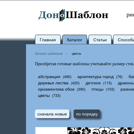
ри
Главная
Каталог
Статьи
Способ
Каталог шаблонов
цветы
Приобретая готовые шаблоны учитывайте размер стекл
абстракция
архитектура город
ба
(490)
(76)
деревья листва
детское
дракон
(420)
(115)
орнаментика обои
птицы
разно
(390)
(103)
цветы
(733)
сначала новые
по порядку