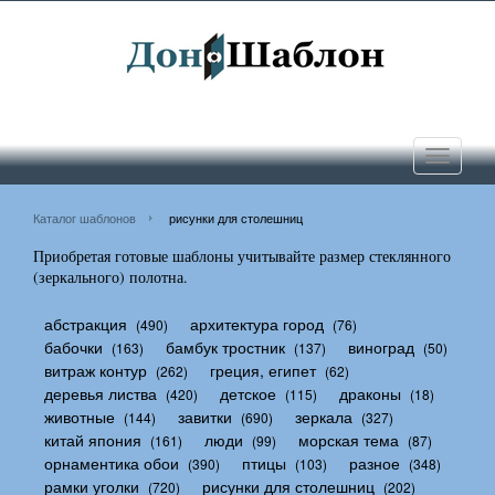
Toggle
navigati
Каталог шаблонов
рисунки для столешниц
Приобретая готовые шаблоны учитывайте размер стеклянного
(зеркального) полотна.
абстракция
архитектура город
(490)
(76)
бабочки
бамбук тростник
виноград
(163)
(137)
(50)
витраж контур
греция, египет
(262)
(62)
деревья листва
детское
драконы
(420)
(115)
(18)
животные
завитки
зеркала
(144)
(690)
(327)
китай япония
люди
морская тема
(161)
(99)
(87)
орнаментика обои
птицы
разное
(390)
(103)
(348)
рамки уголки
рисунки для столешниц
(720)
(202)