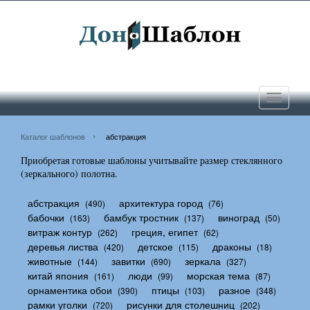
Toggle
navigati
Каталог шаблонов
абстракция
Приобретая готовые шаблоны учитывайте размер стеклянного
(зеркального) полотна.
абстракция
архитектура город
(490)
(76)
бабочки
бамбук тростник
виноград
(163)
(137)
(50)
витраж контур
греция, египет
(262)
(62)
деревья листва
детское
драконы
(420)
(115)
(18)
животные
завитки
зеркала
(144)
(690)
(327)
китай япония
люди
морская тема
(161)
(99)
(87)
орнаментика обои
птицы
разное
(390)
(103)
(348)
рамки уголки
рисунки для столешниц
(720)
(202)