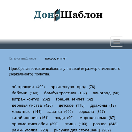
Toggle
navigati
Каталог шаблонов
греция, египет
Приобретая готовые шаблоны учитывайте размер стеклянного
(зеркального) полотна.
абстракция
архитектура город
(490)
(76)
бабочки
бамбук тростник
виноград
(163)
(137)
(50)
витраж контур
греция, египет
(262)
(62)
деревья листва
детское
драконы
(420)
(115)
(18)
животные
завитки
зеркала
(144)
(690)
(327)
китай япония
люди
морская тема
(161)
(99)
(87)
орнаментика обои
птицы
разное
(390)
(103)
(348)
рамки уголки
рисунки для столешниц
(720)
(202)