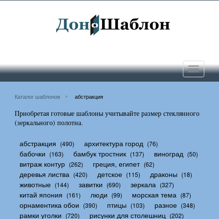
Toggle
navigati
Каталог шаблонов
абстракция
Приобретая готовые шаблоны учитывайте размер стеклянного
(зеркального) полотна.
абстракция
архитектура город
(490)
(76)
бабочки
бамбук тростник
виноград
(163)
(137)
(50)
витраж контур
греция, египет
(262)
(62)
деревья листва
детское
драконы
(420)
(115)
(18)
животные
завитки
зеркала
(144)
(690)
(327)
китай япония
люди
морская тема
(161)
(99)
(87)
орнаментика обои
птицы
разное
(390)
(103)
(348)
рамки уголки
рисунки для столешниц
(720)
(202)