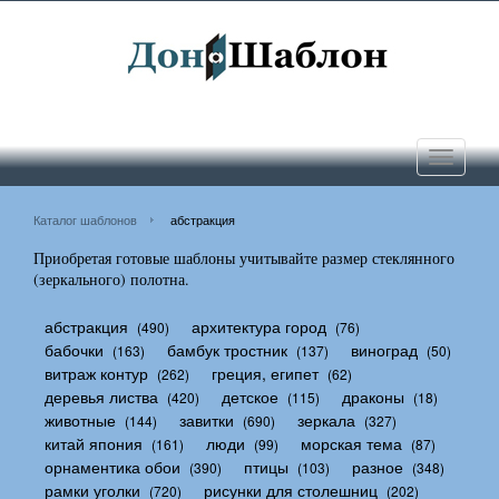
Toggle
navigati
Каталог шаблонов
абстракция
Приобретая готовые шаблоны учитывайте размер стеклянного
(зеркального) полотна.
абстракция
архитектура город
(490)
(76)
бабочки
бамбук тростник
виноград
(163)
(137)
(50)
витраж контур
греция, египет
(262)
(62)
деревья листва
детское
драконы
(420)
(115)
(18)
животные
завитки
зеркала
(144)
(690)
(327)
китай япония
люди
морская тема
(161)
(99)
(87)
орнаментика обои
птицы
разное
(390)
(103)
(348)
рамки уголки
рисунки для столешниц
(720)
(202)