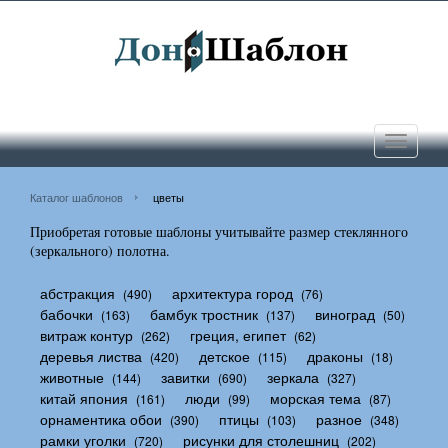
Toggle
navigati
Каталог шаблонов
цветы
Приобретая готовые шаблоны учитывайте размер стеклянного
(зеркального) полотна.
абстракция
архитектура город
(490)
(76)
бабочки
бамбук тростник
виноград
(163)
(137)
(50)
витраж контур
греция, египет
(262)
(62)
деревья листва
детское
драконы
(420)
(115)
(18)
животные
завитки
зеркала
(144)
(690)
(327)
китай япония
люди
морская тема
(161)
(99)
(87)
орнаментика обои
птицы
разное
(390)
(103)
(348)
рамки уголки
рисунки для столешниц
(720)
(202)