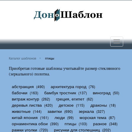
Toggle
navigati
Каталог шаблонов
птицы
Приобретая готовые шаблоны учитывайте размер стеклянного
(зеркального) полотна.
абстракция
архитектура город
(490)
(76)
бабочки
бамбук тростник
виноград
(163)
(137)
(50)
витраж контур
греция, египет
(262)
(62)
деревья листва
детское
драконы
(420)
(115)
(18)
животные
завитки
зеркала
(144)
(690)
(327)
китай япония
люди
морская тема
(161)
(99)
(87)
орнаментика обои
птицы
разное
(390)
(103)
(348)
рамки уголки
рисунки для столешниц
(720)
(202)