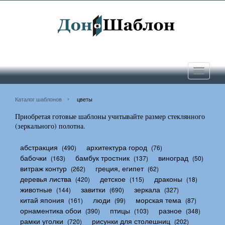
Toggle
navigati
Каталог шаблонов
цветы
Приобретая готовые шаблоны учитывайте размер стеклянного
(зеркального) полотна.
абстракция
архитектура город
(490)
(76)
бабочки
бамбук тростник
виноград
(163)
(137)
(50)
витраж контур
греция, египет
(262)
(62)
деревья листва
детское
драконы
(420)
(115)
(18)
животные
завитки
зеркала
(144)
(690)
(327)
китай япония
люди
морская тема
(161)
(99)
(87)
орнаментика обои
птицы
разное
(390)
(103)
(348)
рамки уголки
рисунки для столешниц
(720)
(202)