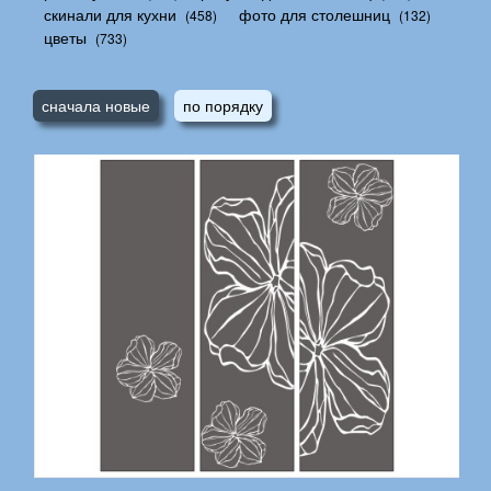
скинали для кухни
фото для столешниц
(458)
(132)
цветы
(733)
сначала новые
по порядку