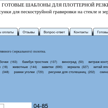
ГОТОВЫЕ ШАБЛОНЫ ДЛЯ ПЛОТТЕРНОЙ РЕЗК
сунки для пескоструйной гравировки на стекле и зе
ы оплаты
Отзывы
Вопрос-ответ
Контакты
Готов
янного (зеркального) полотна.
бочки
бамбук тростник
виноград
витраж конт
(163)
(137)
(50)
ы
животные
завитки
зеркала
китай яп
(18)
(144)
(690)
(327)
е
рамки уголки
рисунки для столешниц
скин
(348)
(720)
(202)
04-85