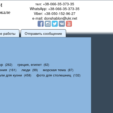
тел: +38-066-35-373-35
И
WhatsApp: +38-066-35-373-35
ркале
Viber: +38-050-152-96-27
e-mail: donshablon@ukr.net
ые работы
Отправить сообщение
ур
греция, египет
(262)
(62)
ония
люди
морская тема
(161)
(99)
(87)
али для кухни
фото для столешниц
(458)
(132)