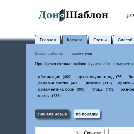
ри
Главная
Каталог
Статьи
Способ
Каталог шаблонов
рамки уголки
Приобретая готовые шаблоны учитывайте размер стекл
абстракция
архитектура город
ба
(490)
(76)
деревья листва
детское
дракон
(420)
(115)
орнаментика обои
птицы
разно
(390)
(103)
цветы
(733)
сначала новые
по порядку