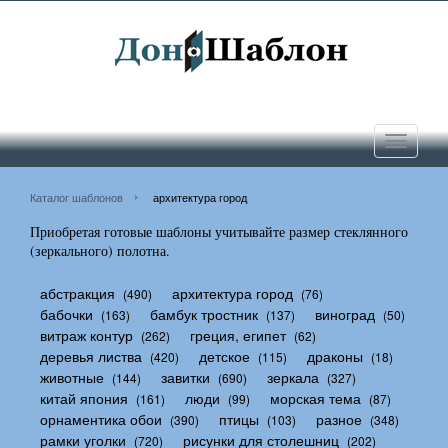
Toggle
navigati
Каталог шаблонов
архитектура город
Приобретая готовые шаблоны учитывайте размер стеклянного
(зеркального) полотна.
абстракция
архитектура город
(490)
(76)
бабочки
бамбук тростник
виноград
(163)
(137)
(50)
витраж контур
греция, египет
(262)
(62)
деревья листва
детское
драконы
(420)
(115)
(18)
животные
завитки
зеркала
(144)
(690)
(327)
китай япония
люди
морская тема
(161)
(99)
(87)
орнаментика обои
птицы
разное
(390)
(103)
(348)
рамки уголки
рисунки для столешниц
(720)
(202)