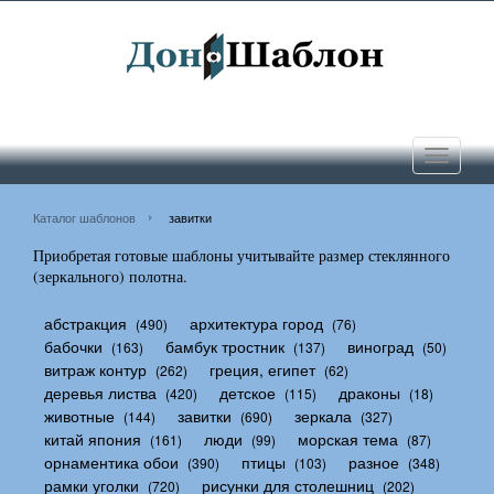
Toggle
navigati
Каталог шаблонов
завитки
Приобретая готовые шаблоны учитывайте размер стеклянного
(зеркального) полотна.
абстракция
архитектура город
(490)
(76)
бабочки
бамбук тростник
виноград
(163)
(137)
(50)
витраж контур
греция, египет
(262)
(62)
деревья листва
детское
драконы
(420)
(115)
(18)
животные
завитки
зеркала
(144)
(690)
(327)
китай япония
люди
морская тема
(161)
(99)
(87)
орнаментика обои
птицы
разное
(390)
(103)
(348)
рамки уголки
рисунки для столешниц
(720)
(202)