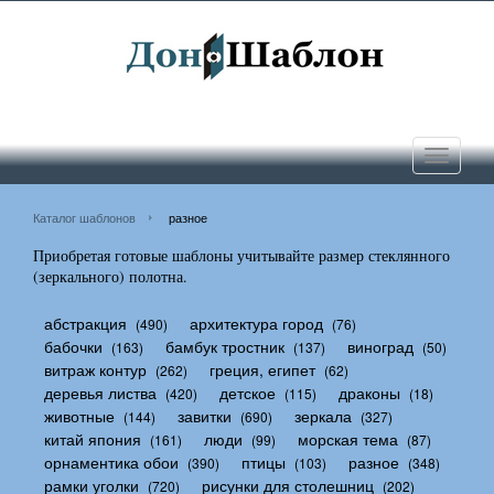
Toggle
navigati
Каталог шаблонов
разное
Приобретая готовые шаблоны учитывайте размер стеклянного
(зеркального) полотна.
абстракция
архитектура город
(490)
(76)
бабочки
бамбук тростник
виноград
(163)
(137)
(50)
витраж контур
греция, египет
(262)
(62)
деревья листва
детское
драконы
(420)
(115)
(18)
животные
завитки
зеркала
(144)
(690)
(327)
китай япония
люди
морская тема
(161)
(99)
(87)
орнаментика обои
птицы
разное
(390)
(103)
(348)
рамки уголки
рисунки для столешниц
(720)
(202)