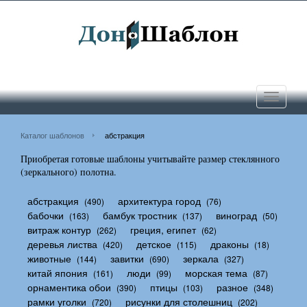
Toggle
navigati
Каталог шаблонов
абстракция
Приобретая готовые шаблоны учитывайте размер стеклянного
(зеркального) полотна.
абстракция
архитектура город
(490)
(76)
бабочки
бамбук тростник
виноград
(163)
(137)
(50)
витраж контур
греция, египет
(262)
(62)
деревья листва
детское
драконы
(420)
(115)
(18)
животные
завитки
зеркала
(144)
(690)
(327)
китай япония
люди
морская тема
(161)
(99)
(87)
орнаментика обои
птицы
разное
(390)
(103)
(348)
рамки уголки
рисунки для столешниц
(720)
(202)