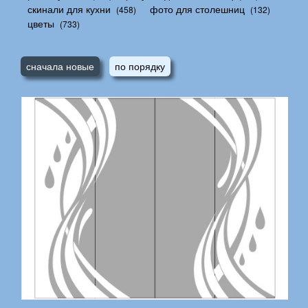
скинали для кухни
фото для столешниц
(458)
(132)
цветы
(733)
сначала новые
по порядку