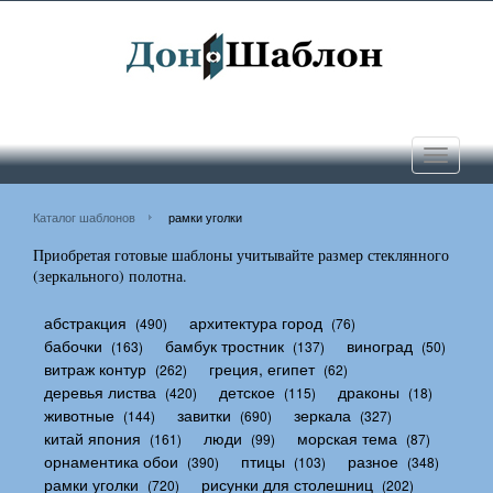
Toggle
navigati
Каталог шаблонов
рамки уголки
Приобретая готовые шаблоны учитывайте размер стеклянного
(зеркального) полотна.
абстракция
архитектура город
(490)
(76)
бабочки
бамбук тростник
виноград
(163)
(137)
(50)
витраж контур
греция, египет
(262)
(62)
деревья листва
детское
драконы
(420)
(115)
(18)
животные
завитки
зеркала
(144)
(690)
(327)
китай япония
люди
морская тема
(161)
(99)
(87)
орнаментика обои
птицы
разное
(390)
(103)
(348)
рамки уголки
рисунки для столешниц
(720)
(202)