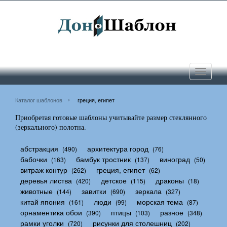
Toggle
navigati
Каталог шаблонов
греция, египет
Приобретая готовые шаблоны учитывайте размер стеклянного
(зеркального) полотна.
абстракция
архитектура город
(490)
(76)
бабочки
бамбук тростник
виноград
(163)
(137)
(50)
витраж контур
греция, египет
(262)
(62)
деревья листва
детское
драконы
(420)
(115)
(18)
животные
завитки
зеркала
(144)
(690)
(327)
китай япония
люди
морская тема
(161)
(99)
(87)
орнаментика обои
птицы
разное
(390)
(103)
(348)
рамки уголки
рисунки для столешниц
(720)
(202)