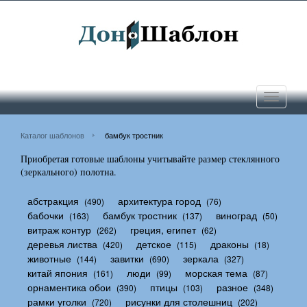
Toggle
navigati
Каталог шаблонов
бамбук тростник
Приобретая готовые шаблоны учитывайте размер стеклянного
(зеркального) полотна.
абстракция
архитектура город
(490)
(76)
бабочки
бамбук тростник
виноград
(163)
(137)
(50)
витраж контур
греция, египет
(262)
(62)
деревья листва
детское
драконы
(420)
(115)
(18)
животные
завитки
зеркала
(144)
(690)
(327)
китай япония
люди
морская тема
(161)
(99)
(87)
орнаментика обои
птицы
разное
(390)
(103)
(348)
рамки уголки
рисунки для столешниц
(720)
(202)