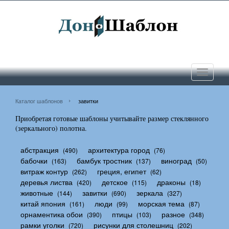
Toggle
navigati
Каталог шаблонов
завитки
Приобретая готовые шаблоны учитывайте размер стеклянного
(зеркального) полотна.
абстракция
архитектура город
(490)
(76)
бабочки
бамбук тростник
виноград
(163)
(137)
(50)
витраж контур
греция, египет
(262)
(62)
деревья листва
детское
драконы
(420)
(115)
(18)
животные
завитки
зеркала
(144)
(690)
(327)
китай япония
люди
морская тема
(161)
(99)
(87)
орнаментика обои
птицы
разное
(390)
(103)
(348)
рамки уголки
рисунки для столешниц
(720)
(202)