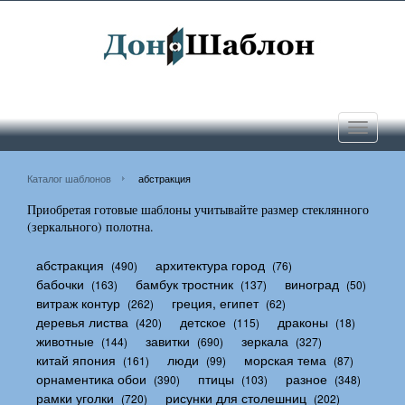
Toggle
navigati
Каталог шаблонов
абстракция
Приобретая готовые шаблоны учитывайте размер стеклянного
(зеркального) полотна.
абстракция
архитектура город
(490)
(76)
бабочки
бамбук тростник
виноград
(163)
(137)
(50)
витраж контур
греция, египет
(262)
(62)
деревья листва
детское
драконы
(420)
(115)
(18)
животные
завитки
зеркала
(144)
(690)
(327)
китай япония
люди
морская тема
(161)
(99)
(87)
орнаментика обои
птицы
разное
(390)
(103)
(348)
рамки уголки
рисунки для столешниц
(720)
(202)