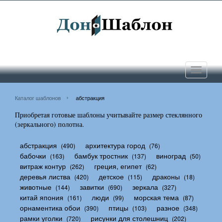
Toggle
navigati
Каталог шаблонов
абстракция
Приобретая готовые шаблоны учитывайте размер стеклянного
(зеркального) полотна.
абстракция
архитектура город
(490)
(76)
бабочки
бамбук тростник
виноград
(163)
(137)
(50)
витраж контур
греция, египет
(262)
(62)
деревья листва
детское
драконы
(420)
(115)
(18)
животные
завитки
зеркала
(144)
(690)
(327)
китай япония
люди
морская тема
(161)
(99)
(87)
орнаментика обои
птицы
разное
(390)
(103)
(348)
рамки уголки
рисунки для столешниц
(720)
(202)