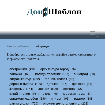
Toggle
navigati
Каталог шаблонов
абстракция
Приобретая готовые шаблоны учитывайте размер стеклянного
(зеркального) полотна.
абстракция
архитектура город
(490)
(76)
бабочки
бамбук тростник
виноград
(163)
(137)
(50)
витраж контур
греция, египет
(262)
(62)
деревья листва
детское
драконы
(420)
(115)
(18)
животные
завитки
зеркала
(144)
(690)
(327)
китай япония
люди
морская тема
(161)
(99)
(87)
орнаментика обои
птицы
разное
(390)
(103)
(348)
рамки уголки
рисунки для столешниц
(720)
(202)