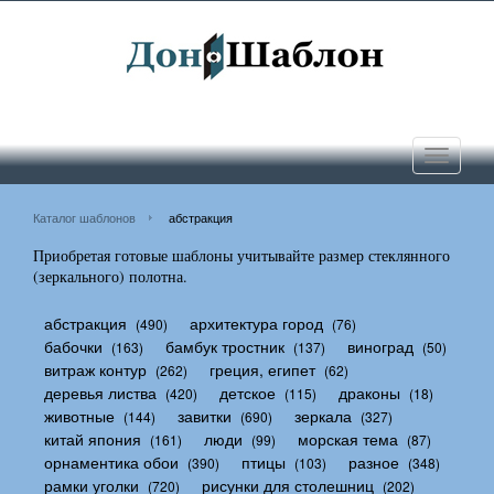
Toggle
navigati
Каталог шаблонов
абстракция
Приобретая готовые шаблоны учитывайте размер стеклянного
(зеркального) полотна.
абстракция
архитектура город
(490)
(76)
бабочки
бамбук тростник
виноград
(163)
(137)
(50)
витраж контур
греция, египет
(262)
(62)
деревья листва
детское
драконы
(420)
(115)
(18)
животные
завитки
зеркала
(144)
(690)
(327)
китай япония
люди
морская тема
(161)
(99)
(87)
орнаментика обои
птицы
разное
(390)
(103)
(348)
рамки уголки
рисунки для столешниц
(720)
(202)