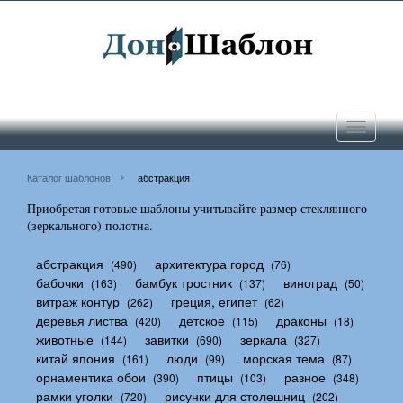
Toggle
navigati
Каталог шаблонов
абстракция
Приобретая готовые шаблоны учитывайте размер стеклянного
(зеркального) полотна.
абстракция
архитектура город
(490)
(76)
бабочки
бамбук тростник
виноград
(163)
(137)
(50)
витраж контур
греция, египет
(262)
(62)
деревья листва
детское
драконы
(420)
(115)
(18)
животные
завитки
зеркала
(144)
(690)
(327)
китай япония
люди
морская тема
(161)
(99)
(87)
орнаментика обои
птицы
разное
(390)
(103)
(348)
рамки уголки
рисунки для столешниц
(720)
(202)