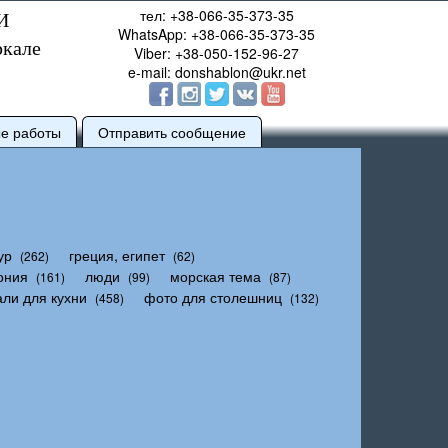
тел: +38-066-35-373-35
И
WhatsApp: +38-066-35-373-35
ркале
Viber: +38-050-152-96-27
e-mail: donshablon@ukr.net
ые работы
Отправить сообщение
ур
греция, египет
(262)
(62)
ония
люди
морская тема
(161)
(99)
(87)
али для кухни
фото для столешниц
(458)
(132)