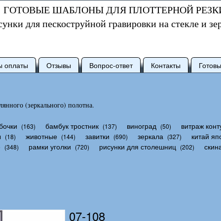
ГОТОВЫЕ ШАБЛОНЫ ДЛЯ ПЛОТТЕРНОЙ РЕЗК
сунки для пескоструйной гравировки на стекле и зе
ы оплаты
Отзывы
Вопрос-ответ
Контакты
Готов
янного (зеркального) полотна.
бочки
бамбук тростник
виноград
витраж конт
(163)
(137)
(50)
ы
животные
завитки
зеркала
китай яп
(18)
(144)
(690)
(327)
е
рамки уголки
рисунки для столешниц
скин
(348)
(720)
(202)
07-108