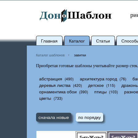
ри
Главная
Каталог
Статьи
Способ
Каталог шаблонов
завитки
Приобретая готовые шаблоны учитывайте размер стекл
абстракция
архитектура город
ба
(490)
(76)
деревья листва
детское
дракон
(420)
(115)
орнаментика обои
птицы
разно
(390)
(103)
цветы
(733)
сначала новые
по порядку