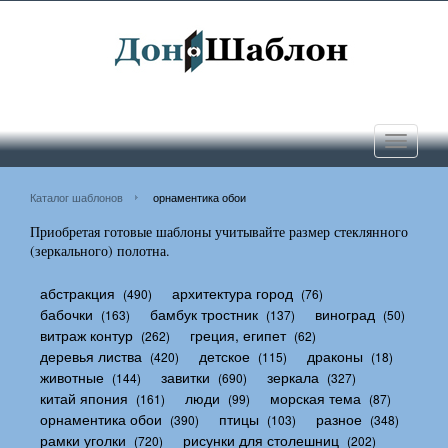
Toggle
navigati
Каталог шаблонов
орнаментика обои
Приобретая готовые шаблоны учитывайте размер стеклянного
(зеркального) полотна.
абстракция
архитектура город
(490)
(76)
бабочки
бамбук тростник
виноград
(163)
(137)
(50)
витраж контур
греция, египет
(262)
(62)
деревья листва
детское
драконы
(420)
(115)
(18)
животные
завитки
зеркала
(144)
(690)
(327)
китай япония
люди
морская тема
(161)
(99)
(87)
орнаментика обои
птицы
разное
(390)
(103)
(348)
рамки уголки
рисунки для столешниц
(720)
(202)