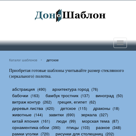
Toggle
navigati
Каталог шаблонов
детское
Приобретая готовые шаблоны учитывайте размер стеклянного
(зеркального) полотна.
абстракция
архитектура город
(490)
(76)
бабочки
бамбук тростник
виноград
(163)
(137)
(50)
витраж контур
греция, египет
(262)
(62)
деревья листва
детское
драконы
(420)
(115)
(18)
животные
завитки
зеркала
(144)
(690)
(327)
китай япония
люди
морская тема
(161)
(99)
(87)
орнаментика обои
птицы
разное
(390)
(103)
(348)
рамки уголки
рисунки для столешниц
(720)
(202)