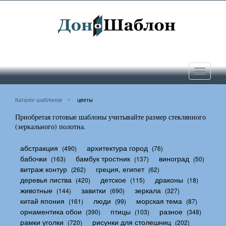
Toggle
navigati
Каталог шаблонов
цветы
Приобретая готовые шаблоны учитывайте размер стеклянного
(зеркального) полотна.
абстракция
архитектура город
(490)
(76)
бабочки
бамбук тростник
виноград
(163)
(137)
(50)
витраж контур
греция, египет
(262)
(62)
деревья листва
детское
драконы
(420)
(115)
(18)
животные
завитки
зеркала
(144)
(690)
(327)
китай япония
люди
морская тема
(161)
(99)
(87)
орнаментика обои
птицы
разное
(390)
(103)
(348)
рамки уголки
рисунки для столешниц
(720)
(202)