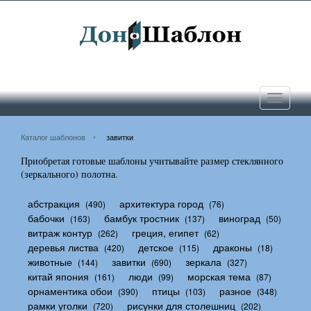
Toggle
navigati
Каталог шаблонов
завитки
Приобретая готовые шаблоны учитывайте размер стеклянного
(зеркального) полотна.
абстракция
архитектура город
(490)
(76)
бабочки
бамбук тростник
виноград
(163)
(137)
(50)
витраж контур
греция, египет
(262)
(62)
деревья листва
детское
драконы
(420)
(115)
(18)
животные
завитки
зеркала
(144)
(690)
(327)
китай япония
люди
морская тема
(161)
(99)
(87)
орнаментика обои
птицы
разное
(390)
(103)
(348)
рамки уголки
рисунки для столешниц
(720)
(202)