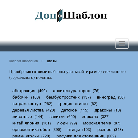
Toggle
navigati
Каталог шаблонов
цветы
Приобретая готовые шаблоны учитывайте размер стеклянного
(зеркального) полотна.
абстракция
архитектура город
(490)
(76)
бабочки
бамбук тростник
виноград
(163)
(137)
(50)
витраж контур
греция, египет
(262)
(62)
деревья листва
детское
драконы
(420)
(115)
(18)
животные
завитки
зеркала
(144)
(690)
(327)
китай япония
люди
морская тема
(161)
(99)
(87)
орнаментика обои
птицы
разное
(390)
(103)
(348)
рамки уголки
рисунки для столешниц
(720)
(202)