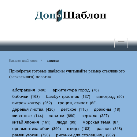
Toggle
navigati
Каталог шаблонов
завитки
Приобретая готовые шаблоны учитывайте размер стеклянного
(зеркального) полотна.
абстракция
архитектура город
(490)
(76)
бабочки
бамбук тростник
виноград
(163)
(137)
(50)
витраж контур
греция, египет
(262)
(62)
деревья листва
детское
драконы
(420)
(115)
(18)
животные
завитки
зеркала
(144)
(690)
(327)
китай япония
люди
морская тема
(161)
(99)
(87)
орнаментика обои
птицы
разное
(390)
(103)
(348)
рамки уголки
рисунки для столешниц
(720)
(202)