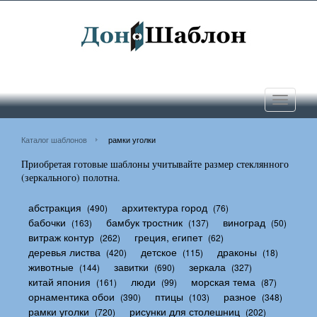
Toggle
navigati
Каталог шаблонов
рамки уголки
Приобретая готовые шаблоны учитывайте размер стеклянного
(зеркального) полотна.
абстракция
архитектура город
(490)
(76)
бабочки
бамбук тростник
виноград
(163)
(137)
(50)
витраж контур
греция, египет
(262)
(62)
деревья листва
детское
драконы
(420)
(115)
(18)
животные
завитки
зеркала
(144)
(690)
(327)
китай япония
люди
морская тема
(161)
(99)
(87)
орнаментика обои
птицы
разное
(390)
(103)
(348)
рамки уголки
рисунки для столешниц
(720)
(202)