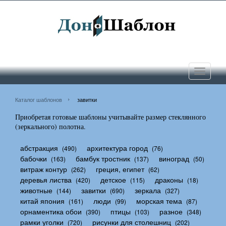
Toggle
navigati
Каталог шаблонов
завитки
Приобретая готовые шаблоны учитывайте размер стеклянного
(зеркального) полотна.
абстракция
архитектура город
(490)
(76)
бабочки
бамбук тростник
виноград
(163)
(137)
(50)
витраж контур
греция, египет
(262)
(62)
деревья листва
детское
драконы
(420)
(115)
(18)
животные
завитки
зеркала
(144)
(690)
(327)
китай япония
люди
морская тема
(161)
(99)
(87)
орнаментика обои
птицы
разное
(390)
(103)
(348)
рамки уголки
рисунки для столешниц
(720)
(202)