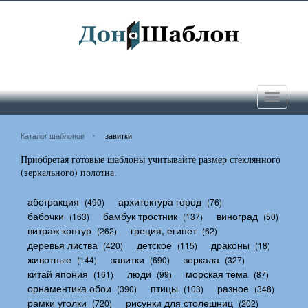
Toggle
navigati
Каталог шаблонов
завитки
Приобретая готовые шаблоны учитывайте размер стеклянного
(зеркального) полотна.
абстракция
архитектура город
(490)
(76)
бабочки
бамбук тростник
виноград
(163)
(137)
(50)
витраж контур
греция, египет
(262)
(62)
деревья листва
детское
драконы
(420)
(115)
(18)
животные
завитки
зеркала
(144)
(690)
(327)
китай япония
люди
морская тема
(161)
(99)
(87)
орнаментика обои
птицы
разное
(390)
(103)
(348)
рамки уголки
рисунки для столешниц
(720)
(202)