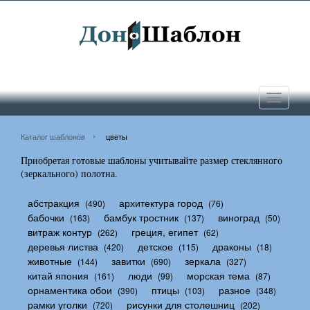
Toggle
navigati
Каталог шаблонов
цветы
Приобретая готовые шаблоны учитывайте размер стеклянного
(зеркального) полотна.
абстракция
архитектура город
(490)
(76)
бабочки
бамбук тростник
виноград
(163)
(137)
(50)
витраж контур
греция, египет
(262)
(62)
деревья листва
детское
драконы
(420)
(115)
(18)
животные
завитки
зеркала
(144)
(690)
(327)
китай япония
люди
морская тема
(161)
(99)
(87)
орнаментика обои
птицы
разное
(390)
(103)
(348)
рамки уголки
рисунки для столешниц
(720)
(202)