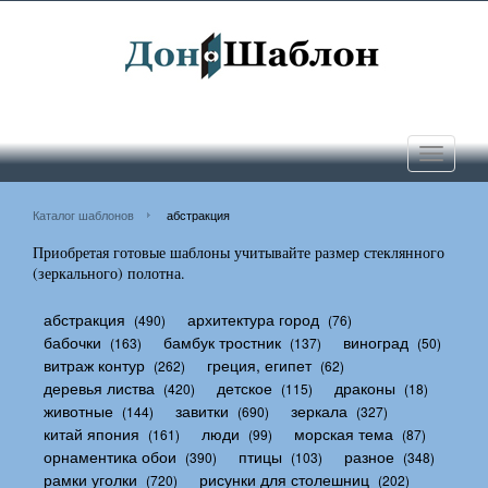
Toggle
navigati
Каталог шаблонов
абстракция
Приобретая готовые шаблоны учитывайте размер стеклянного
(зеркального) полотна.
абстракция
архитектура город
(490)
(76)
бабочки
бамбук тростник
виноград
(163)
(137)
(50)
витраж контур
греция, египет
(262)
(62)
деревья листва
детское
драконы
(420)
(115)
(18)
животные
завитки
зеркала
(144)
(690)
(327)
китай япония
люди
морская тема
(161)
(99)
(87)
орнаментика обои
птицы
разное
(390)
(103)
(348)
рамки уголки
рисунки для столешниц
(720)
(202)