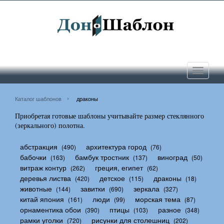
Toggle
navigati
Каталог шаблонов
драконы
Приобретая готовые шаблоны учитывайте размер стеклянного
(зеркального) полотна.
абстракция
архитектура город
(490)
(76)
бабочки
бамбук тростник
виноград
(163)
(137)
(50)
витраж контур
греция, египет
(262)
(62)
деревья листва
детское
драконы
(420)
(115)
(18)
животные
завитки
зеркала
(144)
(690)
(327)
китай япония
люди
морская тема
(161)
(99)
(87)
орнаментика обои
птицы
разное
(390)
(103)
(348)
рамки уголки
рисунки для столешниц
(720)
(202)