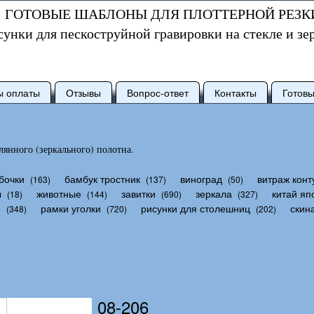
ГОТОВЫЕ ШАБЛОНЫ ДЛЯ ПЛОТТЕРНОЙ РЕЗК
сунки для пескоструйной гравировки на стекле и зе
ы оплаты
Отзывы
Вопрос-ответ
Контакты
Готов
янного (зеркального) полотна.
бочки
бамбук тростник
виноград
витраж конт
(163)
(137)
(50)
ы
животные
завитки
зеркала
китай яп
(18)
(144)
(690)
(327)
е
рамки уголки
рисунки для столешниц
скин
(348)
(720)
(202)
08-206