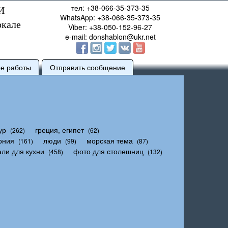
тел: +38-066-35-373-35
И
WhatsApp: +38-066-35-373-35
ркале
Viber: +38-050-152-96-27
e-mail: donshablon@ukr.net
ые работы
Отправить сообщение
ур
греция, египет
(262)
(62)
ония
люди
морская тема
(161)
(99)
(87)
али для кухни
фото для столешниц
(458)
(132)