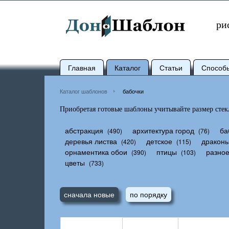
ри
Главная
Каталог
Статьи
Способ
Каталог шаблонов
бабочки
Приобретая готовые шаблоны учитывайте размер стекл
абстракция
архитектура город
ба
(490)
(76)
деревья листва
детское
дракон
(420)
(115)
орнаментика обои
птицы
разно
(390)
(103)
цветы
(733)
сначала новые
по порядку