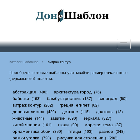
Toggle
navigati
Каталог шаблонов
витраж контур
Приобретая готовые шаблоны учитывайте размер стеклянного
(зеркального) полотна.
абстракция
архитектура город
(490)
(76)
бабочки
бамбук тростник
виноград
(163)
(137)
(50)
витраж контур
греция, египет
(262)
(62)
деревья листва
детское
драконы
(420)
(115)
(18)
животные
завитки
зеркала
(144)
(690)
(327)
китай япония
люди
морская тема
(161)
(99)
(87)
орнаментика обои
птицы
разное
(390)
(103)
(348)
рамки уголки
рисунки для столешниц
(720)
(202)