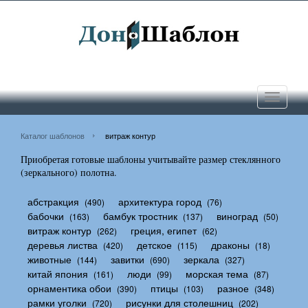
Toggle
navigati
Каталог шаблонов
витраж контур
Приобретая готовые шаблоны учитывайте размер стеклянного
(зеркального) полотна.
абстракция
архитектура город
(490)
(76)
бабочки
бамбук тростник
виноград
(163)
(137)
(50)
витраж контур
греция, египет
(262)
(62)
деревья листва
детское
драконы
(420)
(115)
(18)
животные
завитки
зеркала
(144)
(690)
(327)
китай япония
люди
морская тема
(161)
(99)
(87)
орнаментика обои
птицы
разное
(390)
(103)
(348)
рамки уголки
рисунки для столешниц
(720)
(202)