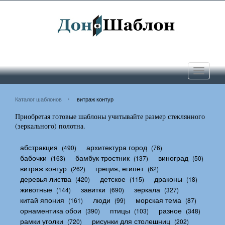
Toggle
navigati
Каталог шаблонов
витраж контур
Приобретая готовые шаблоны учитывайте размер стеклянного
(зеркального) полотна.
абстракция
архитектура город
(490)
(76)
бабочки
бамбук тростник
виноград
(163)
(137)
(50)
витраж контур
греция, египет
(262)
(62)
деревья листва
детское
драконы
(420)
(115)
(18)
животные
завитки
зеркала
(144)
(690)
(327)
китай япония
люди
морская тема
(161)
(99)
(87)
орнаментика обои
птицы
разное
(390)
(103)
(348)
рамки уголки
рисунки для столешниц
(720)
(202)