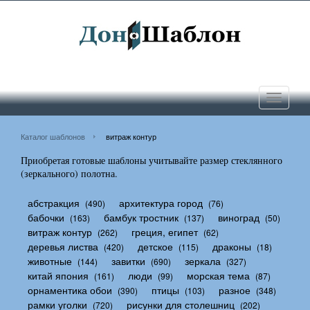
Toggle
navigati
Каталог шаблонов
витраж контур
Приобретая готовые шаблоны учитывайте размер стеклянного
(зеркального) полотна.
абстракция
архитектура город
(490)
(76)
бабочки
бамбук тростник
виноград
(163)
(137)
(50)
витраж контур
греция, египет
(262)
(62)
деревья листва
детское
драконы
(420)
(115)
(18)
животные
завитки
зеркала
(144)
(690)
(327)
китай япония
люди
морская тема
(161)
(99)
(87)
орнаментика обои
птицы
разное
(390)
(103)
(348)
рамки уголки
рисунки для столешниц
(720)
(202)