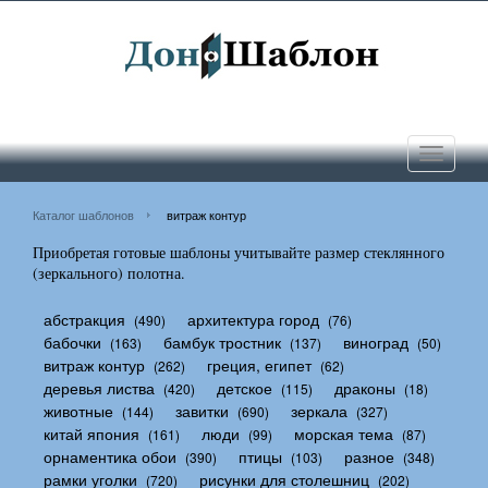
Toggle
navigati
Каталог шаблонов
витраж контур
Приобретая готовые шаблоны учитывайте размер стеклянного
(зеркального) полотна.
абстракция
архитектура город
(490)
(76)
бабочки
бамбук тростник
виноград
(163)
(137)
(50)
витраж контур
греция, египет
(262)
(62)
деревья листва
детское
драконы
(420)
(115)
(18)
животные
завитки
зеркала
(144)
(690)
(327)
китай япония
люди
морская тема
(161)
(99)
(87)
орнаментика обои
птицы
разное
(390)
(103)
(348)
рамки уголки
рисунки для столешниц
(720)
(202)