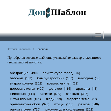
Toggle
navigati
Каталог шаблонов
завитки
Приобретая готовые шаблоны учитывайте размер стеклянного
(зеркального) полотна.
абстракция
архитектура город
(490)
(76)
бабочки
бамбук тростник
виноград
(163)
(137)
(50)
витраж контур
греция, египет
(262)
(62)
деревья листва
детское
драконы
(420)
(115)
(18)
животные
завитки
зеркала
(144)
(690)
(327)
китай япония
люди
морская тема
(161)
(99)
(87)
орнаментика обои
птицы
разное
(390)
(103)
(348)
рамки уголки
рисунки для столешниц
(720)
(202)