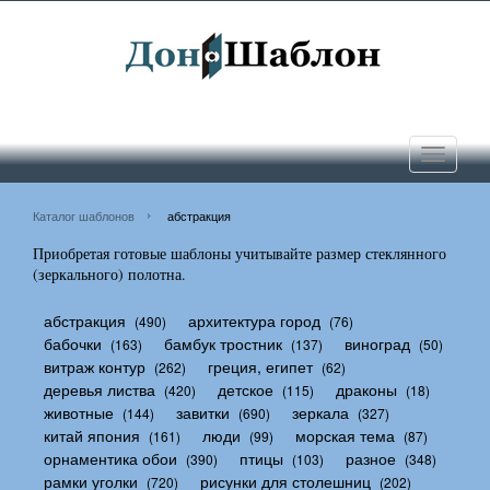
Toggle
navigati
Каталог шаблонов
абстракция
Приобретая готовые шаблоны учитывайте размер стеклянного
(зеркального) полотна.
абстракция
архитектура город
(490)
(76)
бабочки
бамбук тростник
виноград
(163)
(137)
(50)
витраж контур
греция, египет
(262)
(62)
деревья листва
детское
драконы
(420)
(115)
(18)
животные
завитки
зеркала
(144)
(690)
(327)
китай япония
люди
морская тема
(161)
(99)
(87)
орнаментика обои
птицы
разное
(390)
(103)
(348)
рамки уголки
рисунки для столешниц
(720)
(202)